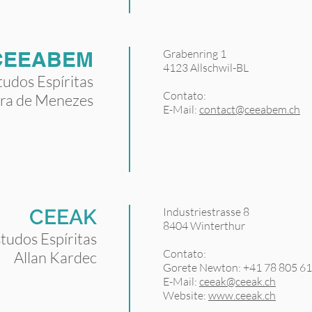
CEEABEM
Grabenring 1
4123 Allschwil-BL
tudos Espíritas
Contato:
rra de Menezes
E-Mail:
contact@ceeabem.ch
CEEAK
Industriestrasse 8
8404 Winterthur
tudos Espíritas
Contato:
Allan Kardec
Gorete Newton: +41 78 805 61
E-Mail:
ceeak@ceeak.ch
Website:
www.ceeak.ch