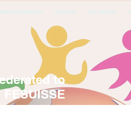
RESS INFORMATION
ABOUT US
THE SPIRITISM
M
Federated to
FESUISSE
EEABEM
CEEAK
CEEFA
Allschwil - BL
Winterthur - ZH
St. Gallen - 