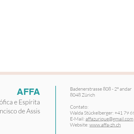
GEECX
GEEPE
NEECL
Chur - GR
Crissier - VD
Luzern - LU
NE
Biel | B
Badenerstrasse 808 - 2° andar
AFFA
8048 Zürich
ófica
e Espírita
Contato:
ncisco de Assis
Walda Stückelberger: +41 79 6
E-Mail:
affazurique@gmail.com
Website:
www.affa-zh.ch