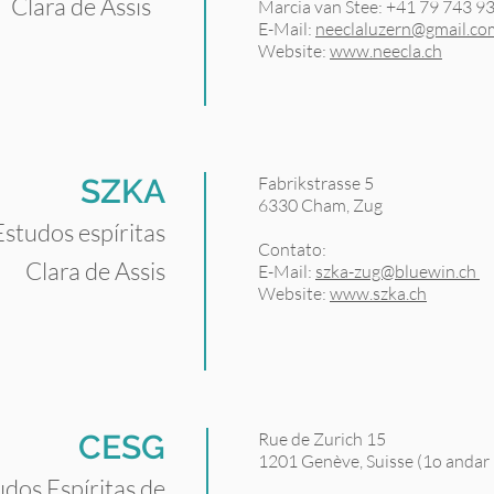
Clara de Assis
Marcia van Stee: +41 79 743 9
E-Mail:
neeclaluzern@gmail.co
Website:
www.neecla.ch
SZKA
Fabrikstrasse 5
6330 Cham, Zug
studos espíritas
Contato:
Clara de Assis
E-Mail:
szka-zug@bluewin.ch
Website:
www.szka.ch
CESG
Rue de Zurich 15
1201 Genève, Suisse (1o andar
dos Espíritas de