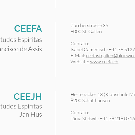
Zürcherstrasse 36
CEEFA
9000 St. Gallen
tudos Espíritas
Contato:
ancisco de Assis
Isabel Camenisch: +41 79 512
E-Mail:
ceefastgallen@bluewin
Website:
www.ceefa.ch
CEEJH
Herrenacker 13 (Klubschule Mig
8200 Schaffhausen
tudos Espír
itas
Contato:
Jan Hus
Tânia Stidwill: +41 78 218 0716