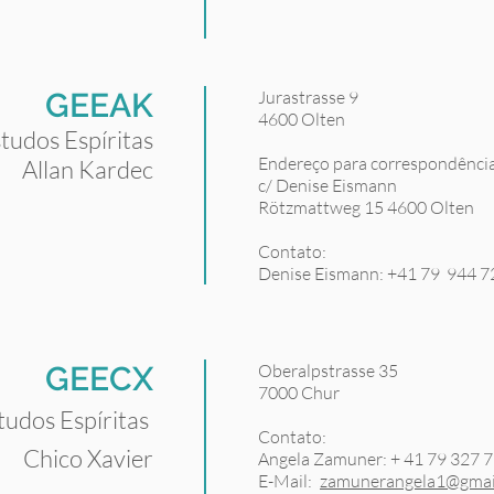
GEEAK
Jurastrasse 9
4600 Olten
tudos Espíritas
Endereço para correspondência
Allan Kardec
c/ Denise Eismann
Rötzmattweg 15 4600 Olten
Contato:
Denise Eismann: +41 79 944 7
GEECX
Oberalpstrasse 35
7000 Chur
tudos Espíritas
Contato:
Chico Xavier
Angela Zamuner: + 41 79 327 7
E-Mail:
zamunerangela1@gmai