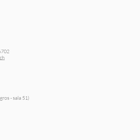
 6702
.ch
ros - sala 51)