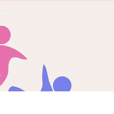
ais...
CEEJH
SG
Schaffhausen - SH