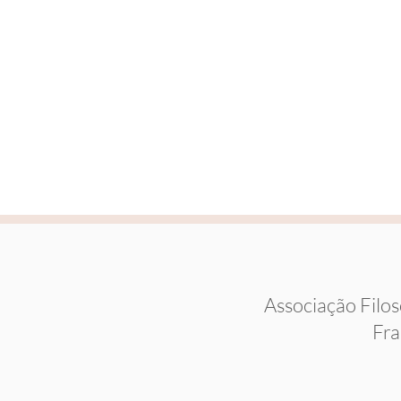
GEEAK
Olten - SO
CESG
Genève - GE
Associação Filos
Fra