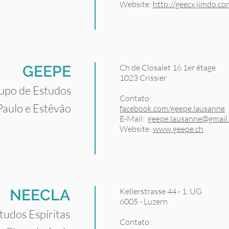
Website:
http://geecx.jimdo.co
GEEPE
Ch de Closalet 16 1er étage
1023 Crissier
upo de Estudos
Contato:
 Paulo e Estêvão
facebook.com/geepe.lausanne
E-Mail:
geepe.lausanne@gmail
Website:
www.geepe.ch
NEECLA
Kellerstrasse 44 - 1. UG
6005 - Luzern
tudos Espíritas
Contato: