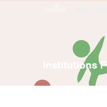
HOME
CONG
Institutions 
AFFA
C
Zürich - ZH